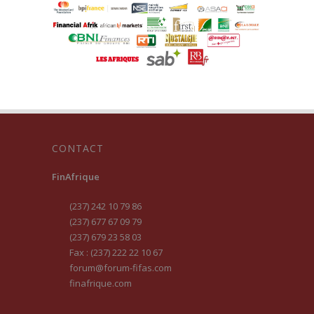
CONTACT
FinAfrique
(237) 242 10 79 86
(237) 677 67 09 79
(237) 679 23 58 03
Fax : (237) 222 22 10 67
forum@forum-fifas.com
finafrique.com